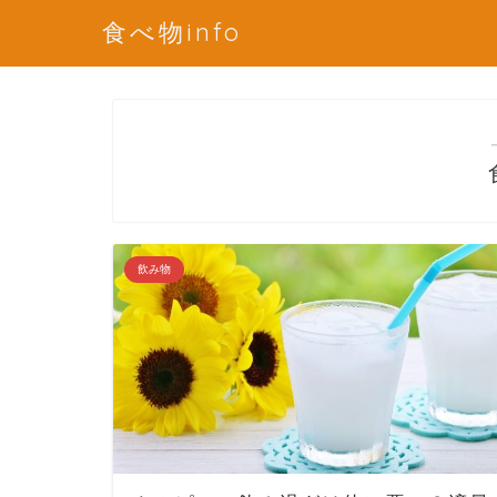
食べ物info
飲み物