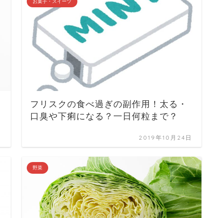
お菓子・スイーツ
フリスクの食べ過ぎの副作用！太る・
口臭や下痢になる？一日何粒まで？
日
2019年10月24日
野菜